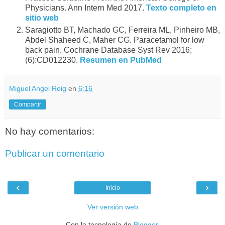
Physicians. Ann Intern Med 2017
.
Texto completo en
sitio web
Saragiotto BT, Machado GC, Ferreira ML, Pinheiro MB,
Abdel Shaheed C, Maher CG. Paracetamol for low
back pain. Cochrane Database Syst Rev 2016;
(6):CD012230.
Resumen en PubMed
Miguel Angel Roig
en
6:16
Compartir
No hay comentarios:
Publicar un comentario
‹
›
Inicio
Ver versión web
Con la tecnología de
Blogger
.